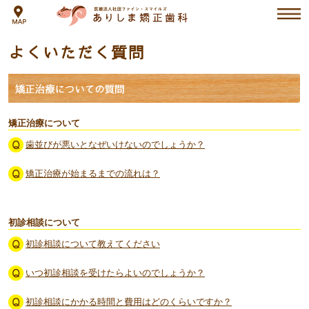
よ
く
い
た
矯
だ
正
く
治
質
療
問
中
の
矯正治療について
保
護
歯並びが悪いとなぜいけないのでしょうか？
者
の
方
矯正治療が始まるまでの流れは？
の
感
想
文
初診相談について
初診相談について教えてください
いつ初診相談を受けたらよいのでしょうか？
初診相談にかかる時間と費用はどのくらいですか？