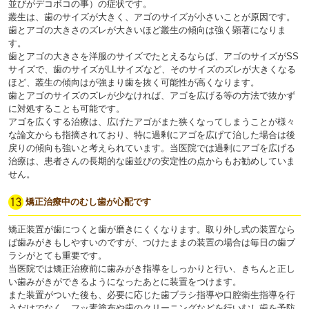
並びがデコボコの事）の症状です。
叢生は、歯のサイズが大きく、アゴのサイズが小さいことが原因です。
歯とアゴの大きさのズレが大きいほど叢生の傾向は強く顕著になりま
す。
歯とアゴの大きさを洋服のサイズでたとえるならば、アゴのサイズがSS
サイズで、歯のサイズがLLサイズなど、そのサイズのズレが大きくなる
ほど、叢生の傾向はが強まり歯を抜く可能性が高くなります。
歯とアゴのサイズのズレが少なければ、アゴを広げる等の方法で抜かず
に対処することも可能です。
アゴを広くする治療は、広げたアゴがまた狭くなってしまうことが様々
な論文からも指摘されており、特に過剰にアゴを広げて治した場合は後
戻りの傾向も強いと考えられています。当医院では過剰にアゴを広げる
治療は、患者さんの長期的な歯並びの安定性の点からもお勧めしていま
せん。
矯正治療中のむし歯が心配です
矯正装置が歯につくと歯が磨きにくくなります。取り外し式の装置なら
ば歯みがきもしやすいのですが、つけたままの装置の場合は毎日の歯ブ
ラシがとても重要です。
当医院では矯正治療前に歯みがき指導をしっかりと行い、きちんと正し
い歯みがきができるようになったあとに装置をつけます。
また装置がついた後も、必要に応じた歯ブラシ指導や口腔衛生指導を行
うだけでなく、フッ素塗布や歯のクリーニングなどを行いむし歯を予防