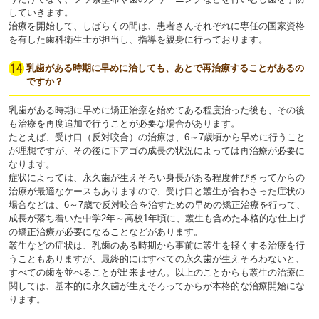
していきます。
治療を開始して、しばらくの間は、患者さんそれぞれに専任の国家資格
を有した歯科衛生士が担当し、指導を親身に行っております。
乳歯がある時期に早めに治しても、あとで再治療することがあるの
ですか？
乳歯がある時期に早めに矯正治療を始めてある程度治った後も、その後
も治療を再度追加で行うことが必要な場合があります。
たとえば、受け口（反対咬合）の治療は、6～7歳頃から早めに行うこと
が理想ですが、その後に下アゴの成長の状況によっては再治療が必要に
なります。
症状によっては、永久歯が生えそろい身長がある程度伸びきってからの
治療が最適なケースもありますので、受け口と叢生が合わさった症状の
場合などは、6～7歳で反対咬合を治すための早めの矯正治療を行って、
成長が落ち着いた中学2年～高校1年頃に、叢生も含めた本格的な仕上げ
の矯正治療が必要になることなどがあります。
叢生などの症状は、乳歯のある時期から事前に叢生を軽くする治療を行
うこともありますが、最終的にはすべての永久歯が生えそろわないと、
すべての歯を並べることが出来ません。以上のことからも叢生の治療に
関しては、基本的に永久歯が生えそろってからが本格的な治療開始にな
ります。