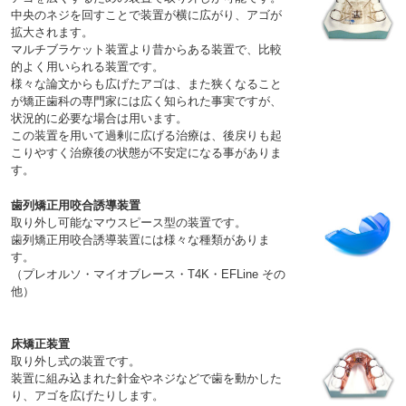
中央のネジを回すことで装置が横に広がり、アゴが
拡大されます。
マルチブラケット装置より昔からある装置で、比較
的よく用いられる装置です。
様々な論文からも広げたアゴは、また狭くなること
が矯正歯科の専門家には広く知られた事実ですが、
状況的に必要な場合は用います。
この装置を用いて過剰に広げる治療は、後戻りも起
こりやすく治療後の状態が不安定になる事がありま
す。
歯列矯正用咬合誘導装置
取り外し可能なマウスピース型の装置です。
歯列矯正用咬合誘導装置には様々な種類がありま
す。
（プレオルソ・マイオブレース・T4K・EFLine その
他）
床矯正装置
取り外し式の装置です。
装置に組み込まれた針金やネジなどで歯を動かした
り、アゴを広げたりします。