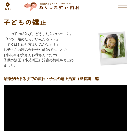
子
ど
も
の
「この子の歯並び、どうしたらいいの...？」
矯
「いつ、始めたらいいんだろう？」
正
「早くはじめた方よいのかなぁ？」
お子さんの咬み合わせや歯並びのことで、
お悩みのお父さんお母さんのために
子供の矯正（小児矯正）治療の情報をまとめ
ました。
治療が始まるまでの流れ・子供の矯正治療（成長期）編