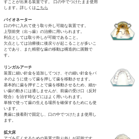
すことが出来る装置です。 口の中でつけたまま使用
します。詳しくは
こちら
バイオネーター
口の中に入れて使う取り外し可能な装置です。
上顎前突（出っ歯）の治療に用いられます。
利点としては取り外しが可能であること。
欠点としては治療後に後戻りが起こることが多いこ
とであり、また精密な歯の移動は構造的に困難で
す。
リンガルアーチ
装置に細い針金を追加してつけ、その細い針金をバ
ネのように使って歯を押して歯を移動させます。
基本的に歯を押すことで歯を移動させるため、細か
い歯の動きには適しませんが、前歯の受け口（反対
咬合）を治す時などにはよく用いられます。
単独で使って歯の生える場所を確保するためにも使
います。
奥歯に接着剤で固定し、口の中でつけたまま使用し
ます。
拡大床
アゴを広くするための装置で取り外しが可能です。