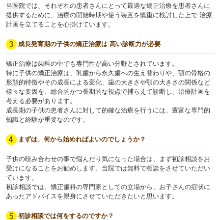
当医院では、それぞれの患者さんにとって最適な矯正治療を患者さんに
提供するために、治療の開始時期や使う装置を慎重に検討した上で 治療
計画を立てることを心掛けています。
成長発育期の子供の矯正治療は 高い診断力が必要
矯正治療は歯科の中でも専門性が高い分野とされています。
特に子供の矯正治療は、乳歯から永久歯への生え替わりや、顎の骨格の
形態的特徴やその成長による変化、歯の大きさや顎の大きさの関係など
様々な要因を、総合的かつ長期的な視点で捕らえて診断し、治療計画を
考える必要があります。
成長期の子供の患者さんに対して的確な治療を行うには、豊富な専門的
知識と経験が重要なのです。
まずは、何から始めればよいのでしょうか？
子供の咬み合わせの事で悩んだり気になった場合は、まず初診相談をお
受けになることをお勧めします。当院では無料で相談をさせていただい
ています。
初診相談では、矯正歯科の専門家としての立場から、お子さんの症状に
あったアドバイスを親身にさせていただきたいと思います。
初診相談では何をするのですか？