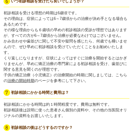
いつ初診相談を受けたら良いでしょうか？
初診相談を受ける理想の時期は6歳頃です。
その理由は、症状によっては6～7歳頃からの治療が決め手となる場合も
あるためです。
その様な理由からも６歳頃の早めの初診相談の受診が理想ではあります
が、すべての方が6～7歳頃から治療が必要なわけではございません。
かみ合わせや歯並びに関して不安や疑問を感じたら、何歳でも構いませ
んので、ぜひ早めに初診相談を受けていただくことをお勧めいたしま
す。
くり返しになりますが、症状によってはすぐに治療を開始するとはかぎ
りませんが、早めに矯正治療の専門家による初診相談を受け、歯並びに
関する意見を聞くのが理想です。
子供の矯正治療（小児矯正）の治療開始の時期に関しましては、こちら
の
治療の開始時期
のページを参考にして下さい。
初診相談にかかる時間と費用は？
初診相談にかかる時間は約１時間程度です。費用は無料です。
初診相談後は説明に使った患者さん個別の資料や、その他の当医院オリ
ジナルの資料をお渡しいたします。
初診相談の後はどうするのですか？